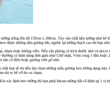
tường trống lên tới 150cm x 200cm. Tùy vào chất liệu tường như bê t
reo được những tấm gương lớn, ngược lại tường thạch cao thì bạn nên
m loại, nhựa hoặc không viền. Nếu căn phòng có kích thước nhỏ và dec
 thường có hình dáng đơn giản như Chữ nhật, Vòm cong 1 đầu hoặc 2 đ
n tân cổ điển
hoặc
gương viền gỗ
nhé.
 chật hẹp sẽ ưu tiên lựa chọn những mẫu gương treo tường dạng này. 
ảm rủi ro bể vỡ do va chạm.
hi xác định treo tường thì bạn phải khoan tường bắt cố định tại 1 vị tr