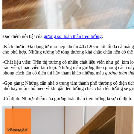
Đặc điểm nổi bật của
gương soi toàn thân treo tường
:
-Kích thước: Đa dạng từ nhỏ hẹp khoản 40x120cm tới tối đa cả mảng 
cho phù hợp. Những tường bê tông thường khá chắc chắn nên có thể t
-Chất liệu viền: Trên thị trường có nhiều chất liệu viền như gỗ, ki
tràn viền, hoặc viền kim loại. Những mẫu gương theo phong cách này
phong cách tân cổ điển thì hãy tham khảo những mẫu
gương toàn thâ
-Gọn gàng: Những căn nhà ở trung tâm thành phố thường có diện tích
nhỏ hay nuôi chó mèo vì khi gắn lên tường chắc chắn lên tường sẽ gi
-Cố định: Nhược điểm của gương toàn thân treo tường là sự cố định. K