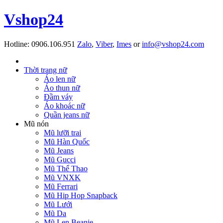
Vshop24
Hotline:
0906.106.951
Zalo
,
Viber
,
Imes
or
info@vshop24.com
Thời trang nữ
Áo len nữ
Áo thun nữ
Đầm váy
Áo khoác nữ
Quần jeans nữ
Mũ nón
Mũ lưỡi trai
Mũ Hàn Quốc
Mũ Jeans
Mũ Gucci
Mũ Thể Thao
Mũ VNXK
Mũ Ferrari
Mũ Hip Hop Snapback
Mũ Lưới
Mũ Da
Mũ Len Beanie