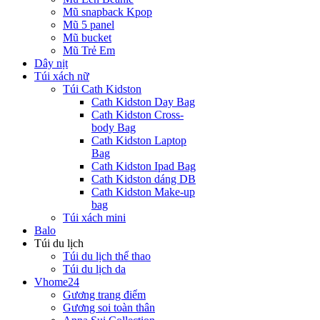
Mũ snapback Kpop
Mũ 5 panel
Mũ bucket
Mũ Trẻ Em
Dây nịt
Túi xách nữ
Túi Cath Kidston
Cath Kidston Day Bag
Cath Kidston Cross-
body Bag
Cath Kidston Laptop
Bag
Cath Kidston Ipad Bag
Cath Kidston dáng DB
Cath Kidston Make-up
bag
Túi xách mini
Balo
Túi du lịch
Túi du lịch thể thao
Túi du lịch da
Vhome24
Gương trang điểm
Gương soi toàn thân