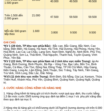
40.000
49.500
49.500
1.500 gram
Trên 1.500 đến
21.000
47.500
59.500
59.500
2.000 gram
Mỗi nấc 500 gram
1.600
3.800
9.500
9.500
tiếp theo
GHI CHÚ:
*KV 1 (28 tỉnh, TP khu vực phía Bắc)
: Bắc cạn, Bắc Giang, Bắc Ninh, Cao
bằng, Điện Biên, Hà Giang, Hà Nam, Hà Tĩnh, Hải Dương, Hải Phòng, Hưng Yên,
Hoà Bình, Lao Cai, Lai Châu, Lạng Sơn, Nam Định, Nghệ An, Ninh Bình, Phú Thọ,
Quảng Ninh, Sơn La, Thái Bình, Thái Nguyên, Thanh hoá, Tuyên Quang, Vính
Phúc, Yên Bái.
*KV 2 (22 tỉnh, TP khu vực phía Nam và 2 tỉnh khu vực miền Trung)
: áp An
Giang, Bình Dương, Bình Phước, Bà Rịa – Vũng Tàu, Bạc Liêu, Bến Tre, Bình
Thuận, Cà Mau, Cần Thơ, Đồng Nai, Đồng Tháp, TP Hồ Chí Minh, Hậu Giang,
Kiên Giang, Long An, Lâm Đồng, Ninh Thuận, Sóc Trăng, Tây Ninh, Tiền Giang,
Trà Vinh, Vĩnh Long, Đắc Lắc, Đắc Nông.
*KV3 (11 tỉnh khu vực miền Trung)
: Bình Định, Đà Nẵng, Gia Lai, Kontum, Thừa
Thiên Huế, Khánh Hòa, Phú Yên, Quảng Bình, Quảng Nam, Quảng Ngãi, Quảng
trị.
2. CƯỚC HÀNG CỒNG KỀNH VÀ HÀNG NHẸ
1. Hàng cồng kềnh là hàng gửi có kích thước vượt quá quy định, thu cước bằng
1,5 lần mức cước EMS tương ứng quy định tại điểm 1 mục I và phụ phí xăng dầu
theo quy định tại mục II.
2.Hàng nhẹ là hàng gửi có khối lượng dưới 167kg/m3 (tương đương với trên 6.000
3