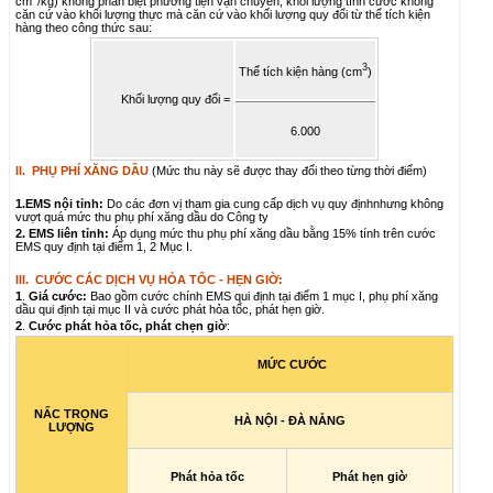
cm
/kg) không phân biệt phương tiện vận chuyển, khối lượng tính cước không
căn cứ vào khối lượng thực mà căn cứ vào khối lượng quy đổi từ thể tích kiện
hàng theo công thức sau:
3
Thể tích kiện hàng (cm
)
Khối lượng quy đổi =
6.000
II. PHỤ PHÍ XĂNG DẦU
(Mức thu này sẽ được thay đổi theo từng thời điểm)
1.EMS nội tỉnh:
Do các đơn vị tham gia cung cấp dịch vụ quy địnhnhưng không
vượt quá mức thu phụ phí xăng dầu do Công ty
2. EMS liên tỉnh:
Áp dụng mức thu phụ phí xăng dầu bằng 15% tính trên cước
EMS quy định tại điểm 1, 2 Mục I.
III. CƯỚC CÁC DỊCH VỤ HỎA TỐC - HẸN GIỜ:
1
.
Giá cước:
Bao gồm cước chính
EMS
qui định tại điểm 1 mục I, phụ phí xăng
dầu qui định tại mục II và cước phát hỏa tốc, phát hẹn giờ
.
2
.
Cước phát hỏa tốc, phát chẹn giờ
:
MỨC CƯỚC
NẤC TRỌNG
HÀ NỘI - ĐÀ NẴNG
LƯỢNG
Phát hỏa tốc
Phát hẹn giờ