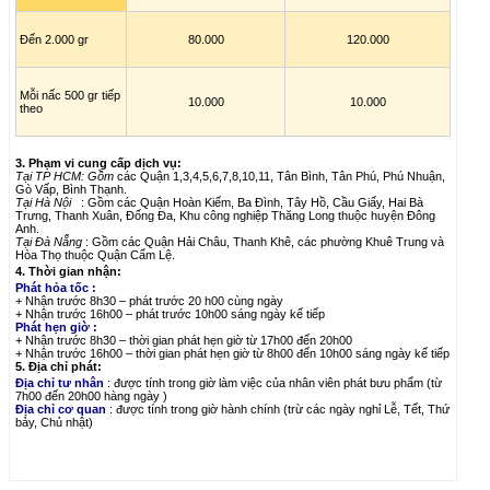
Đến 2.000 gr
80.000
120.000
Mỗi nấc 500 gr tiếp
10.000
10.000
theo
3. Phạm vi cung cấp dịch vụ:
Tại TP HCM: Gồm
các Quận 1,3,4,5,6,7,8,10,11, Tân Bình, Tân Phú, Phú Nhuận,
Gò Vấp, Bình Thạnh.
Tại Hà Nội
: Gồm các Quận Hoàn Kiếm, Ba Đình, Tây Hồ, Cầu Giấy, Hai Bà
Trưng, Thanh Xuân, Đống Đa, Khu công nghiệp Thăng Long thuộc huyện Đông
Anh.
Tại Đà Nẵng
: Gồm các Quận
Hải Châu, Thanh Khê, các phường Khuê Trung và
Hòa Thọ thuộc Quận Cẩm Lệ.
4. Thời gian nhận:
Phát hỏa tốc :
+ Nhận trước 8h30 – phát trước 20 h00 cùng ngày
+ Nhận trước 16h00 – phát trước 10h00 sáng ngày kế tiếp
Phát hẹn giờ :
+ Nhận trước 8h30 – thời gian phát hẹn giờ từ 17h00 đến 20h00
+ Nhận trước 16h00 – thời gian phát hẹn giờ từ 8h00 đến 10h00 sáng ngày kế tiếp
5. Địa chỉ phát:
Địa chỉ tư nhân
: được tính trong giờ làm việc của nhân viên phát bưu phẩm (từ
7h00 đến 20h00 hàng ngày )
Địa chỉ cơ quan
: được tính trong giờ hành chính (trừ các ngày nghỉ Lễ, Tết, Thứ
bảy, Chủ nhật)