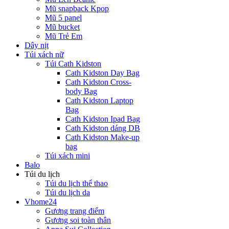
Mũ snapback Kpop
Mũ 5 panel
Mũ bucket
Mũ Trẻ Em
Dây nịt
Túi xách nữ
Túi Cath Kidston
Cath Kidston Day Bag
Cath Kidston Cross-
body Bag
Cath Kidston Laptop
Bag
Cath Kidston Ipad Bag
Cath Kidston dáng DB
Cath Kidston Make-up
bag
Túi xách mini
Balo
Túi du lịch
Túi du lịch thể thao
Túi du lịch da
Vhome24
Gương trang điểm
Gương soi toàn thân