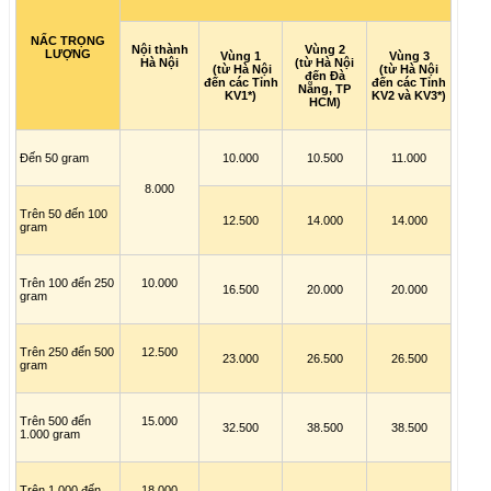
NẤC TRỌNG
Nội thành
Vùng 2
LƯỢNG
Vùng 1
Vùng 3
Hà Nội
(từ Hà Nội
(từ Hà Nội
(từ Hà Nội
đến Đà
đến các Tỉnh
đến các Tỉnh
Nẵng, TP
KV1*)
KV2 và KV3*)
HCM)
Đến 50 gram
10.000
10.500
11.000
8.000
Trên 50 đến 100
12.500
14.000
14.000
gram
Trên 100 đến 250
10.000
16.500
20.000
20.000
gram
Trên 250 đến 500
12.500
23.000
26.500
26.500
gram
Trên 500 đến
15.000
32.500
38.500
38.500
1.000 gram
Trên 1.000 đến
18.000