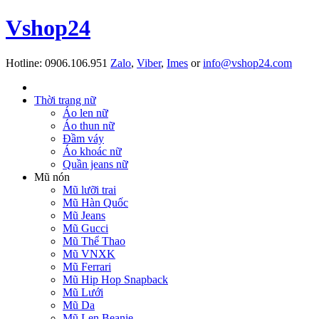
Vshop24
Hotline:
0906.106.951
Zalo
,
Viber
,
Imes
or
info@vshop24.com
Thời trang nữ
Áo len nữ
Áo thun nữ
Đầm váy
Áo khoác nữ
Quần jeans nữ
Mũ nón
Mũ lưỡi trai
Mũ Hàn Quốc
Mũ Jeans
Mũ Gucci
Mũ Thể Thao
Mũ VNXK
Mũ Ferrari
Mũ Hip Hop Snapback
Mũ Lưới
Mũ Da
Mũ Len Beanie