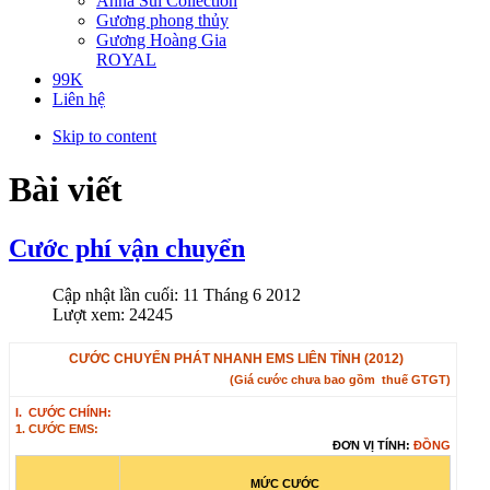
Anna Sui Collection
Gương phong thủy
Gương Hoàng Gia
ROYAL
99K
Liên hệ
Skip to content
Bài viết
Cước phí vận chuyển
Cập nhật lần cuối: 11 Tháng 6 2012
Lượt xem: 24245
CƯỚC CHUYỂN PHÁT NHANH EMS LIÊN TỈNH (2012)
(Giá cước chưa bao gồm thuế GTGT)
I. CƯỚC CHÍNH:
1. CƯỚC EMS:
ĐƠN VỊ TÍNH:
ĐỒNG
MỨC CƯỚC