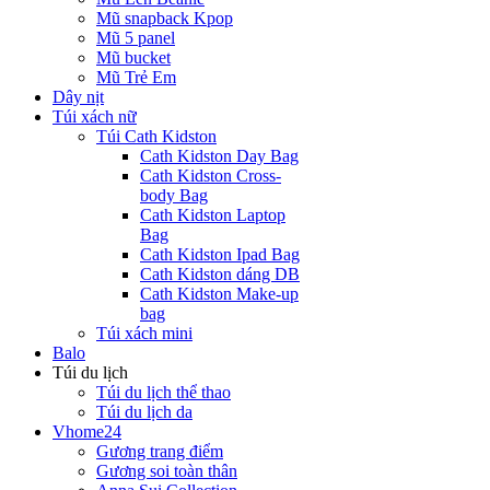
Mũ snapback Kpop
Mũ 5 panel
Mũ bucket
Mũ Trẻ Em
Dây nịt
Túi xách nữ
Túi Cath Kidston
Cath Kidston Day Bag
Cath Kidston Cross-
body Bag
Cath Kidston Laptop
Bag
Cath Kidston Ipad Bag
Cath Kidston dáng DB
Cath Kidston Make-up
bag
Túi xách mini
Balo
Túi du lịch
Túi du lịch thể thao
Túi du lịch da
Vhome24
Gương trang điểm
Gương soi toàn thân