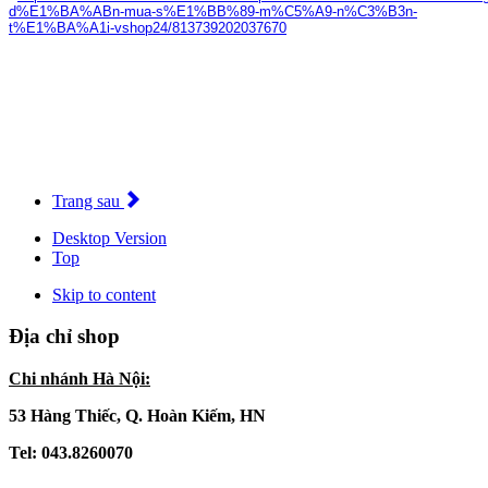
d%E1%BA%ABn-mua-s%E1%BB%89-m%C5%A9-n%C3%B3n-
t%E1%BA%A1i-vshop24/813739202037670
Trang sau
Desktop Version
Top
Skip to content
Địa chỉ shop
Chi nhánh Hà Nội:
53 Hàng Thiếc, Q. Hoàn Kiếm, HN
Tel: 043.8260070