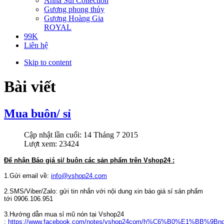
Anna Sui Collection
Gương phong thủy
Gương Hoàng Gia
ROYAL
99K
Liên hệ
Skip to content
Bài viết
Mua buôn/ sỉ
Cập nhật lần cuối: 14 Tháng 7 2015
Lượt xem: 23424
Để nhận Báo giá sỉ/ buôn các sản phẩm trên Vshop24 :
1.Gửi email về:
info@vshop24.com
2.SMS/Viber/Zalo: gửi tin nhắn với nội dung xin báo giá sỉ sản phẩm
tới 0906.106.951
3.Hướng dẫn mua sỉ mũ nón tại Vshop24
:
https://www.facebook.com/notes/vshop24com/h%C6%B0%E1%BB%9Bng