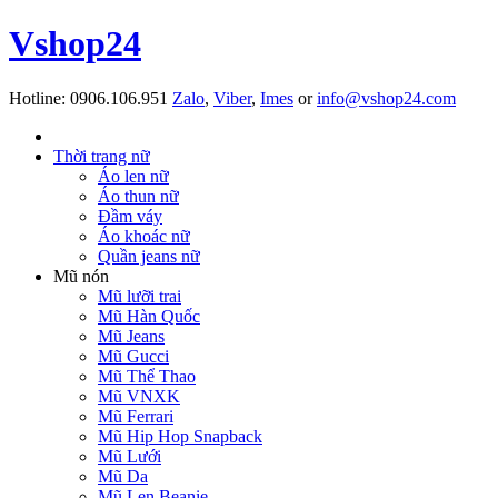
Vshop24
Hotline:
0906.106.951
Zalo
,
Viber
,
Imes
or
info@vshop24.com
Thời trang nữ
Áo len nữ
Áo thun nữ
Đầm váy
Áo khoác nữ
Quần jeans nữ
Mũ nón
Mũ lưỡi trai
Mũ Hàn Quốc
Mũ Jeans
Mũ Gucci
Mũ Thể Thao
Mũ VNXK
Mũ Ferrari
Mũ Hip Hop Snapback
Mũ Lưới
Mũ Da
Mũ Len Beanie