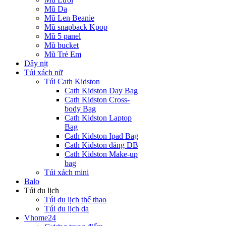
Mũ Da
Mũ Len Beanie
Mũ snapback Kpop
Mũ 5 panel
Mũ bucket
Mũ Trẻ Em
Dây nịt
Túi xách nữ
Túi Cath Kidston
Cath Kidston Day Bag
Cath Kidston Cross-
body Bag
Cath Kidston Laptop
Bag
Cath Kidston Ipad Bag
Cath Kidston dáng DB
Cath Kidston Make-up
bag
Túi xách mini
Balo
Túi du lịch
Túi du lịch thể thao
Túi du lịch da
Vhome24