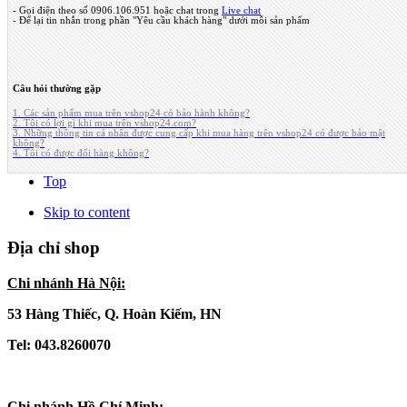
- Gọi điện theo số 0906.106.951 hoặc chat trong
Live chat
- Để lại tin nhắn trong phần "Yêu cầu khách hàng" dưới mỗi sản phẩm
Câu hỏi thường gặp
1. Các sản phẩm mua trên vshop24 có bảo hành không?
2. Tôi có lợi gì khi mua trên vshop24.com?
3. Những thông tin cá nhân được cung cấp khi mua hàng trên vshop24 có được bảo mật
không?
4. Tôi có được đổi hàng không?
Top
Skip to content
Địa chỉ shop
Chi nhánh Hà Nội:
53 Hàng Thiếc, Q. Hoàn Kiếm, HN
Tel: 043.8260070
Chi nhánh Hồ Chí Minh: