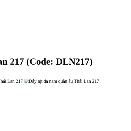
an 217
(Code:
DLN217
)