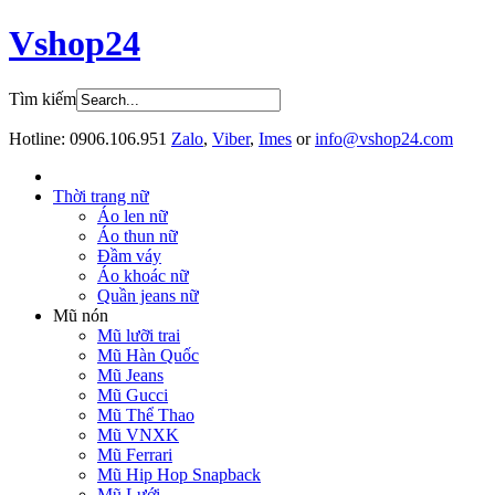
Vshop24
Tìm kiếm
Hotline:
0906.106.951
Zalo
,
Viber
,
Imes
or
info@vshop24.com
Thời trang nữ
Áo len nữ
Áo thun nữ
Đầm váy
Áo khoác nữ
Quần jeans nữ
Mũ nón
Mũ lưỡi trai
Mũ Hàn Quốc
Mũ Jeans
Mũ Gucci
Mũ Thể Thao
Mũ VNXK
Mũ Ferrari
Mũ Hip Hop Snapback
Mũ Lưới