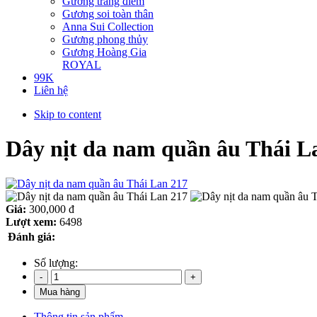
Gương trang điểm
Gương soi toàn thân
Anna Sui Collection
Gương phong thủy
Gương Hoàng Gia
ROYAL
99K
Liên hệ
Skip to content
Dây nịt da nam quần âu Thái L
Giá:
300,000 đ
Lượt xem:
6498
Đánh giá:
Số lượng:
Thông tin sản phẩm