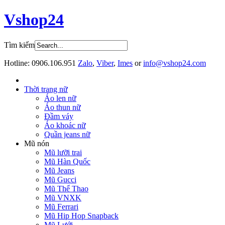
Vshop24
Tìm kiếm
Hotline:
0906.106.951
Zalo
,
Viber
,
Imes
or
info@vshop24.com
Thời trang nữ
Áo len nữ
Áo thun nữ
Đầm váy
Áo khoác nữ
Quần jeans nữ
Mũ nón
Mũ lưỡi trai
Mũ Hàn Quốc
Mũ Jeans
Mũ Gucci
Mũ Thể Thao
Mũ VNXK
Mũ Ferrari
Mũ Hip Hop Snapback
Mũ Lưới