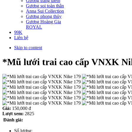
Gương trang điểm
Gương soi toàn thân
Anna Sui Collection
Gương phong thủy
Gương Hoàng Gia
ROYAL
99K
Liên hệ
Skip to content
*Mũ lưới trai cao cấp VNXK N
Giá:
150,000 đ
Lượt xem:
2825
Đánh giá:
Số lượng: