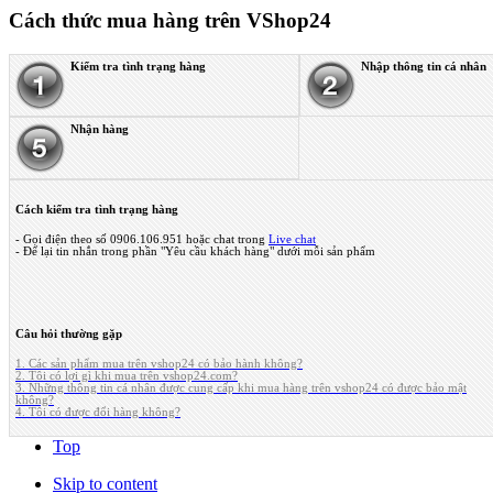
Cách thức mua hàng trên VShop24
Kiểm tra tình trạng hàng
Nhập thông tin cá nhân
Nhận hàng
Cách kiểm tra tình trạng hàng
- Gọi điện theo số 0906.106.951 hoặc chat trong
Live chat
- Để lại tin nhắn trong phần "Yêu cầu khách hàng" dưới mỗi sản phẩm
Câu hỏi thường gặp
1. Các sản phẩm mua trên vshop24 có bảo hành không?
2. Tôi có lợi gì khi mua trên vshop24.com?
3. Những thông tin cá nhân được cung cấp khi mua hàng trên vshop24 có được bảo mật
không?
4. Tôi có được đổi hàng không?
Top
Skip to content