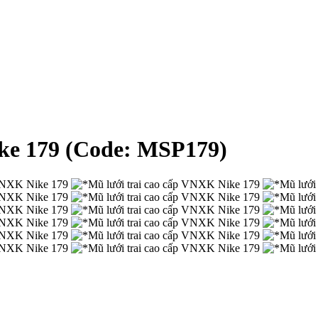
ike 179
(Code:
MSP179
)