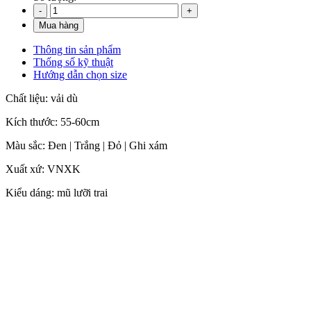
Thông tin sản phẩm
Thống số kỹ thuật
Hướng dẫn chọn size
Chất liệu: vải dù
Kích thước: 55-60cm
Màu sắc: Đen | Trắng | Đỏ | Ghi xám
Xuất xứ: VNXK
Kiểu dáng: mũ lưỡi trai