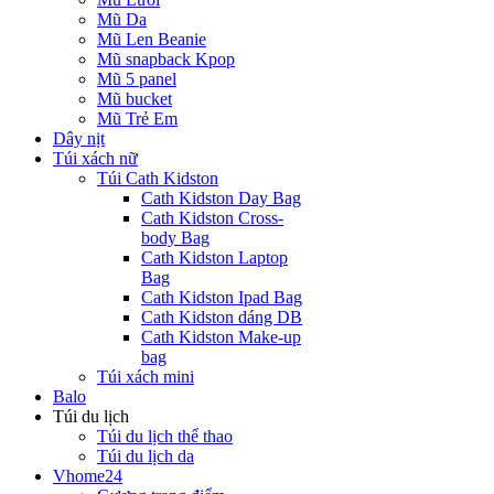
Mũ Da
Mũ Len Beanie
Mũ snapback Kpop
Mũ 5 panel
Mũ bucket
Mũ Trẻ Em
Dây nịt
Túi xách nữ
Túi Cath Kidston
Cath Kidston Day Bag
Cath Kidston Cross-
body Bag
Cath Kidston Laptop
Bag
Cath Kidston Ipad Bag
Cath Kidston dáng DB
Cath Kidston Make-up
bag
Túi xách mini
Balo
Túi du lịch
Túi du lịch thể thao
Túi du lịch da
Vhome24