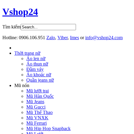
Vshop24
Tìm kiếm
Hotline:
0906.106.951
Zalo
,
Viber
,
Imes
or
info@vshop24.com
Thời trang nữ
Áo len nữ
Áo thun nữ
Đầm váy
Áo khoác nữ
Quần jeans nữ
Mũ nón
Mũ lưỡi trai
Mũ Hàn Quốc
Mũ Jeans
Mũ Gucci
Mũ Thể Thao
Mũ VNXK
Mũ Ferrari
Mũ Hip Hop Snapback
Mũ Lưới