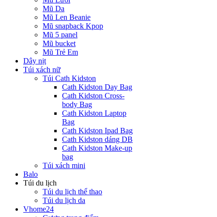
Mũ Da
Mũ Len Beanie
Mũ snapback Kpop
Mũ 5 panel
Mũ bucket
Mũ Trẻ Em
Dây nịt
Túi xách nữ
Túi Cath Kidston
Cath Kidston Day Bag
Cath Kidston Cross-
body Bag
Cath Kidston Laptop
Bag
Cath Kidston Ipad Bag
Cath Kidston dáng DB
Cath Kidston Make-up
bag
Túi xách mini
Balo
Túi du lịch
Túi du lịch thể thao
Túi du lịch da
Vhome24