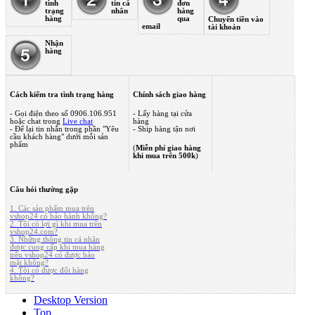
tình
tin cá
đơn
trạng
nhân
hàng
hàng
qua
Chuyển tiền vào
email
tài khoản
Nhận
hàng
Cách kiểm tra tình trạng hàng
Chính sách giao hàng
- Gọi điện theo số 0906.106.951
- Lấy hàng tại cửa
hoặc chat trong
Live chat
hàng
- Để lại tin nhắn trong phần "Yêu
- Ship hàng tận nơi
cầu khách hàng" dưới mỗi sản
phẩm
(
Miễn phí giao hàng
khi mua trên 500k
)
Câu hỏi thường gặp
1. Các sản phẩm mua trên
vshop24 có bảo hành không?
2. Tôi có lợi gì khi mua trên
vshop24.com?
3. Những thông tin cá nhân
được cung cấp khi mua hàng
trên vshop24 có được bảo
mật không?
4. Tôi có được đổi hàng
không?
Desktop Version
Top