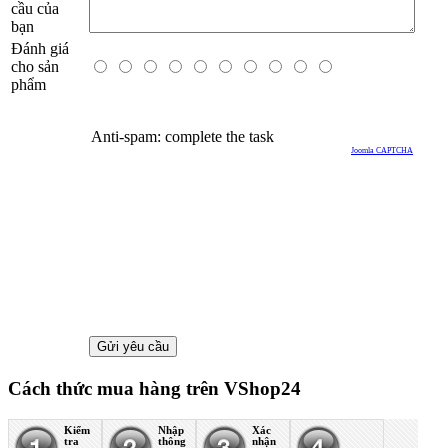
cầu của
bạn
Đánh giá
cho sản
phẩm
Anti-spam: complete the task
Joomla CAPTCHA
Cách thức mua hàng trên VShop24
Kiểm
Nhập
Xác
tra
thông
nhận